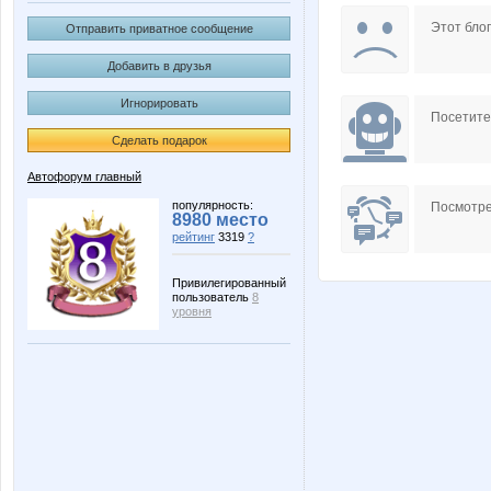
Unika
VVV
Этот блог
Отправить приватное сообщение
Добавить в друзья
Игнорировать
ДевушкаПозитива
ДЖИНС
Посетит
Сделать подарок
Автофорум главный
Товары для творчества
Владимир Я
популярность:
Посмотре
8980 место
рейтинг
3319
?
Привилегированный
пользователь
8
уровня