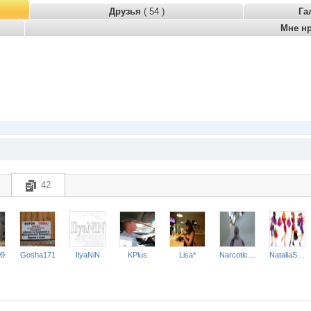
Друзья
( 54 )
Га
Мне н
42
09
Gosha171
IlyaNiN
KPlus
Lisa*
NarcoticsOfficer
NataliaShap