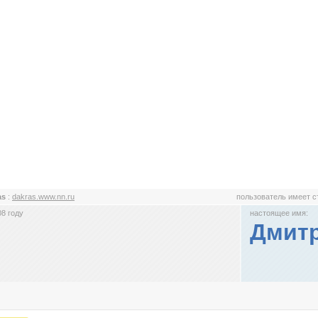
as
:
dakras.www.nn.ru
пользователь имеет 
8 году
настоящее имя:
Дмит