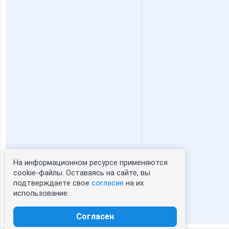
На информационном ресурсе применяются
Статистика портрета:
cookie-файлы. Оставаясь на сайте, вы
подтверждаете свое
согласие
на их
сейчас просматривают портрет - 0
использование.
зарегистрированные пользователи
посетившие портрет за 7 дней - 0
Согласен