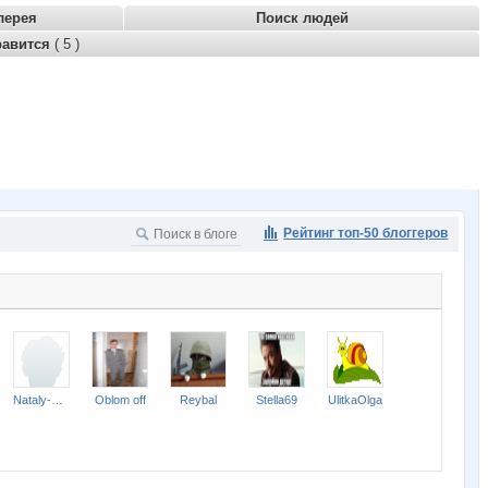
лерея
Поиск людей
равится
( 5 )
Рейтинг топ-50 блоггеров
Nataly-Getz
Oblom off
Reybal
Stella69
UlitkaOlga