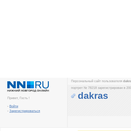
Персональный сайт пользователя
dakr
портрет № 78218 зарегистрирован в 200
dakras
Привет, Гость !
-
Войти
-
Зарегистрироваться