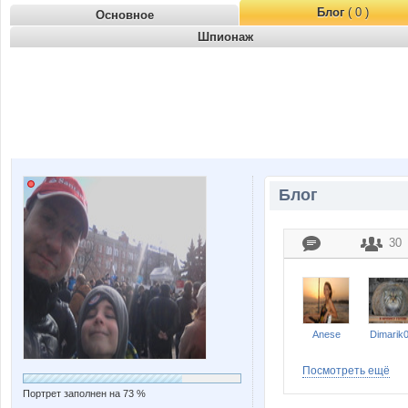
Блог
( 0 )
Основное
Шпионаж
Блог
30
Anese
Dimarik
Посмотреть ещё
Портрет заполнен на 73 %