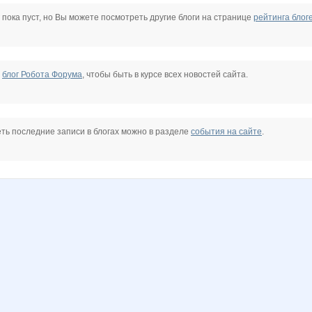
Vadyara
ZH-Anastasia
blood ninja
fon-karlson
g@d
jek2403
 пока пуст, но Вы можете посмотреть другие блоги на странице
рейтинга блог
А
Екатерина Великая
Город Ха
Интурист- НН
Киса-Мурыса
ЛёхаФ
Ласточка
е
блог Робота Форума
, чтобы быть в курсе всех новостей сайта.
сное Солнышко
Эриенн
ть последние записи в блогах можно в разделе
события на сайте
.